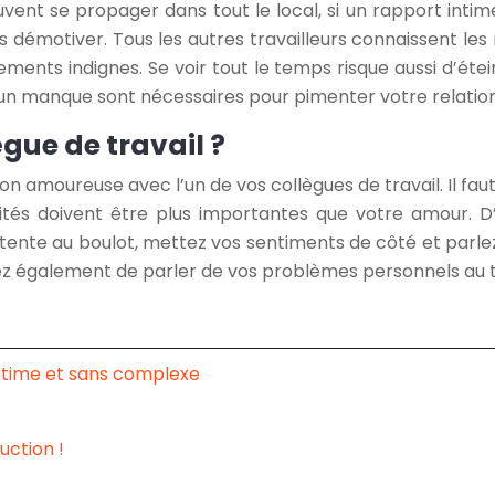
ent se propager dans tout le local, si un rapport intime
s démotiver. Tous les autres travailleurs connaissent le
ements indignes. Se voir tout le temps risque aussi d’éte
t un manque sont nécessaires pour pimenter votre relation
ègue de travail ?
ion amoureuse avec l’un de vos collègues de travail. Il fau
lités doivent être plus importantes que votre amour. D
tente au boulot, mettez vos sentiments de côté et parlez
itez également de parler de vos problèmes personnels au t
ntime et sans complexe
uction !